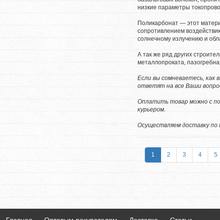
низкие параметры токопрово
Поликарбонат — этот матер
сопротивлением воздействию
солнечному излучению и обл
А так же ряд других строите
металлопроката, пазогребная
Если вы сомневаетесь, как
ответят на все Ваши вопро
Оплатить товар можно с по
курьером.
Осуществляем доставку по 
1
2
3
4
5