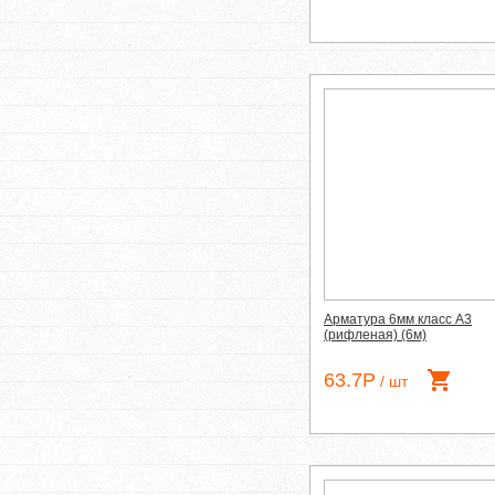
Арматура 6мм класс А3
(рифленая) (6м)
63.7Р
/ шт