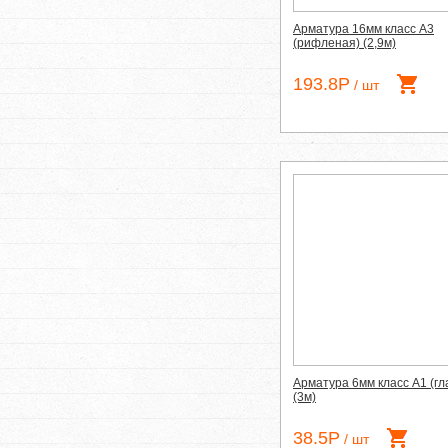
Арматура 16мм класс А3
(рифленая) (2,9м)
193.8Р
/ шт
Арматура 6мм класс А1 (гл
(3м)
38.5Р
/ шт