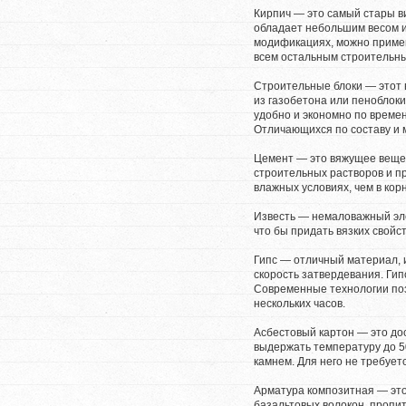
Кирпич — это самый стары в
обладает небольшим весом и
модификациях, можно примен
всем остальным строительн
Строительные блоки — этот 
из газобетона или пеноблоки
удобно и экономно по време
Отличающихся по составу и 
Цемент — это вяжущее вещес
строительных растворов и пр
влажных условиях, чем в кор
Известь — немаловажный эле
что бы придать вязких свойс
Гипс — отличный материал, 
скорость затвердевания. Ги
Современные технологии поз
нескольких часов.
Асбестовый картон — это до
выдержать температуру до 5
камнем. Для него не требует
Арматура композитная — это
базальтовых волокон, пропи