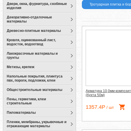
Двери, окна, фурнитура, скобяные
Тротуарная плитка и б
изделия
Декоративно-отделочные
материалы
Древесно-плитные материалы
Кровля, оцинкованный лист,
водосток, водоотвод
Лакокрасочные материалы и
грунты
Метизы, крепеж
Напольные покрытия, плинтуса
пвх, пороги, подложки, клеи
Общестроительные материалы
Арматура 10,0мм компози
(бухта 50м)
Пены, герметики, клеи
строительные
1357.4Р
/ шт
Пиломатериалы
Пленки, мембраны, укрывочные и
отражающие материалы