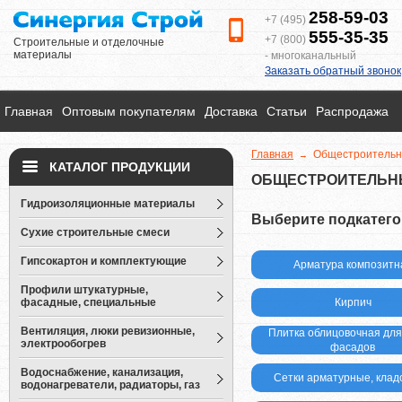
258-59-03
+7 (495)
555-35-35
+7 (800)
Cтроительные и отделочные
материалы
- многоканальный
Заказать обратный звонок
Главная
Оптовым покупателям
Доставка
Статьи
Распродажа
Главная
Общестроительн
→
КАТАЛОГ ПРОДУКЦИИ
ОБЩЕСТРОИТЕЛЬН
Гидроизоляционные материалы
Выберите подкатег
Сухие строительные смеси
Гипсокартон и комплектующие
Арматура композитн
Профили штукатурные,
фасадные, специальные
Кирпич
Вентиляция, люки ревизионные,
Плитка облицовочная для стен и
электрообогрев
фасадов
Водоснабжение, канализация,
Сетки арматурные, кла
водонагреватели, радиаторы, газ