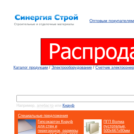
Оптовым покупателя
Cтроительные и отделочные материалы
Каталог продукции
/
Электрооборудование
/
Счетчик электроэнер
Поиск по каталогу:
Например,
алебастр
или
Кнауф
Специальные предложения
Гипсокартон Кнауф
ПГП Волма
для стен и
пустотелые,
перегородок, размеры
500х667х80мм