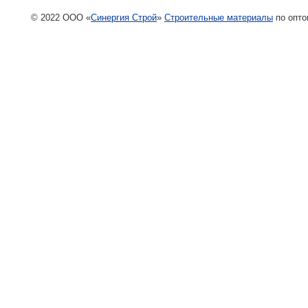
© 2022 ООО «
Синергия Строй
»
Строительные материалы
по опто